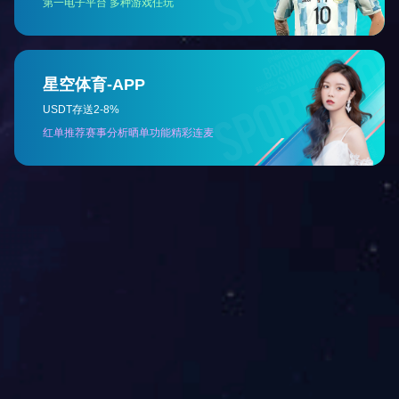
PEI抗静电
PEEK抗静电
PEBA抗静电
PEK抗静电
PEKEKK抗静电
PEKK抗静电
PFA抗静电
PI，TP抗静电
PI，TS抗静电
PPE+PS抗静电
PPE+PS+PA抗静电
PS(EPS)抗静电
PS(GPPS)抗静电
PS(HIPS)抗静电
PSU抗静电
PTFE+PPS抗静电
PTT抗静电
PUR抗静电