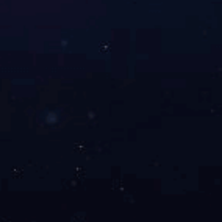
PVC抗静电
SBR抗静电
SPS抗静电
TES抗静电
TP抗静电
TPO抗静电
TPO(POE)抗静电
TS抗静电
首页
|
公司简介
|
产品中心
|
行业新闻
|
安博